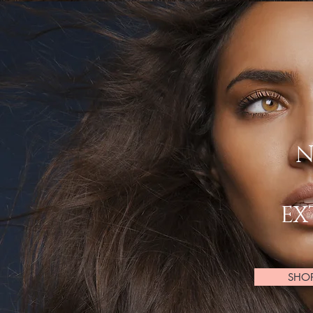
N
EX
SHO