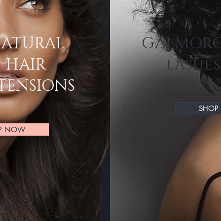
ATURAL
GALMOR
HAIR
lashes
TENSIONS
SHOP
P NOW