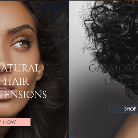
ATURAL
GALMOR
HAIR
lashes
TENSIONS
SHOP
P NOW