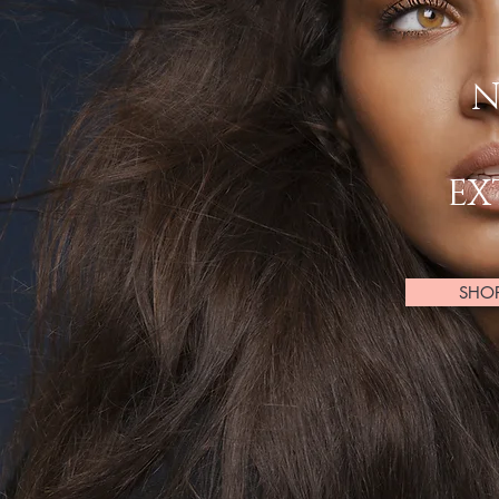
N
EX
SHO