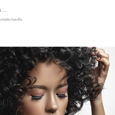
...
ortsätta handla.
OUS