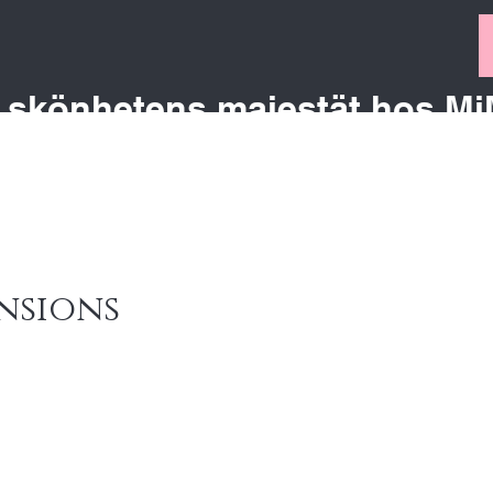
 skönhetens majestät hos Mj
elegans och perfektion blir till en liv
nsions