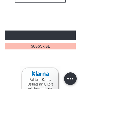
VAR FÖRST ATT VETA OM
SPECIALA NYHETER
Enter Your Email Here
SUBSCRIBE
About Us